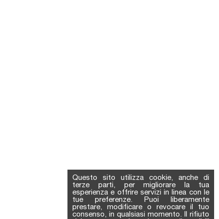
Questo sito utilizza cookie, anche di
terze parti, per migliorare la tua
esperienza e offrire servizi in linea con le
tue preferenze. Puoi liberamente
prestare, modificare o revocare il tuo
consenso, in qualsiasi momento. Il rifiuto