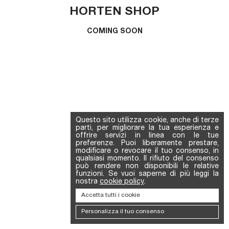
HORTEN SHOP
COMING SOON
Questo sito utilizza cookie, anche di terze
parti, per migliorare la tua esperienza e
offrire servizi in linea con le tue
preferenze. Puoi liberamente prestare,
modificare o revocare il tuo consenso, in
qualsiasi momento. Il rifiuto del consenso
può rendere non disponibili le relative
funzioni. Se vuoi saperne di più leggi la
nostra
cookie policy
.
Accetta tutti i cookie
Personalizza il tuo consenso