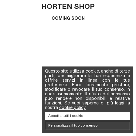
HORTEN SHOP
COMING SOON
Questo sito utilizza cookie, anche di terze
parti, per migliorare la tua esperienza e
offrire servizi in linea con le tue
preferenze. Puoi liberamente prestare,
modificare o revocare il tuo consenso, in
qualsiasi momento. Il rifiuto del consenso
può rendere non disponibili le relative
funzioni. Se vuoi saperne di più leggi la
nostra
cookie policy
.
Accetta tutti i cookie
Personalizza il tuo consenso