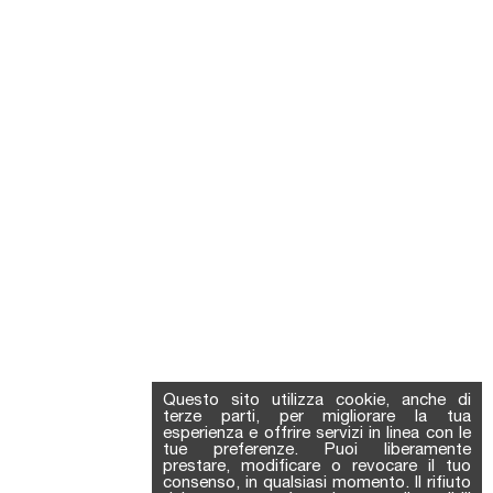
Questo sito utilizza cookie, anche di
terze parti, per migliorare la tua
esperienza e offrire servizi in linea con le
tue preferenze. Puoi liberamente
prestare, modificare o revocare il tuo
consenso, in qualsiasi momento. Il rifiuto